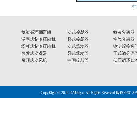
[
打
氨液循环桶泵组
立式冷凝器
氨液分离器
活塞式制冷压缩机
卧式冷凝器
空气分离器
螺杆式制冷压缩机
立式蒸发器
钢制焊接阀
蒸发式冷凝器
卧式蒸发器
干式油分离
吊顶式冷风机
中间冷却器
低压循环贮
CopyRight © 2024 DAleng.cc All Right